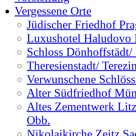
Vergessene Orte
Jüdischer Friedhof Pra
Luxushotel Haludovo I
Schloss Dönhoffstädt/
Theresienstadt/ Terezi
Verwunschene Schlöss
Alter Südfriedhof Mü
Altes Zementwerk Litz
Obb.
Nikolaikirche Zeitz S