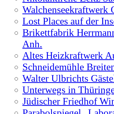
Walchenseekraftwerk 
Lost Places auf der In
Brikettfabrik Herrman
Anh.
Altes Heizkraftwerk 
Schneidemühle Breiten
Walter Ulbrichts Gäst
Unterwegs in Thüringe
Jüdischer Friedhof Wi
Parabolspiegel „Labora