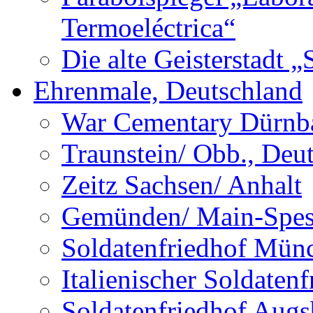
Termoeléctrica“
Die alte Geisterstadt 
Ehrenmale, Deutschland
War Cementary Dürnba
Traunstein/ Obb., Deu
Zeitz Sachsen/ Anhalt
Gemünden/ Main-Spess
Soldatenfriedhof Mün
Italienischer Soldate
Soldatenfriedhof Augs