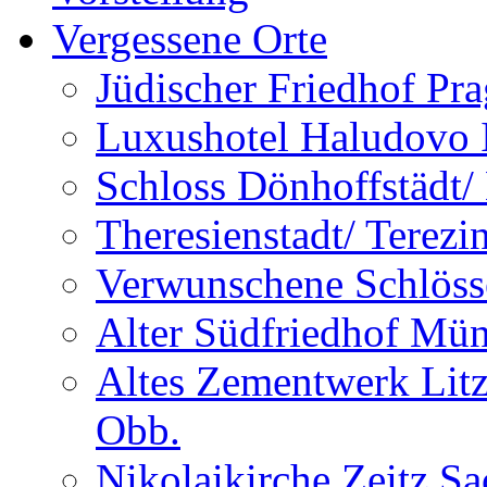
Vergessene Orte
Jüdischer Friedhof Pra
Luxushotel Haludovo I
Schloss Dönhoffstädt/
Theresienstadt/ Terezi
Verwunschene Schlöss
Alter Südfriedhof Mü
Altes Zementwerk Litz
Obb.
Nikolaikirche Zeitz S