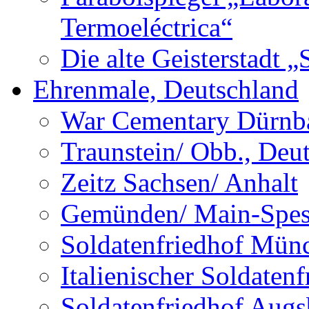
Termoeléctrica“
Die alte Geisterstadt 
Ehrenmale, Deutschland
War Cementary Dürnba
Traunstein/ Obb., Deu
Zeitz Sachsen/ Anhalt
Gemünden/ Main-Spess
Soldatenfriedhof Mün
Italienischer Soldate
Soldatenfriedhof Augs