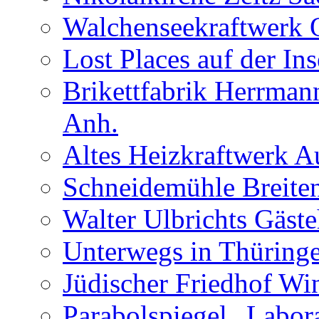
Walchenseekraftwerk 
Lost Places auf der In
Brikettfabrik Herrman
Anh.
Altes Heizkraftwerk 
Schneidemühle Breiten
Walter Ulbrichts Gäst
Unterwegs in Thüringe
Jüdischer Friedhof Wi
Parabolspiegel „Labora