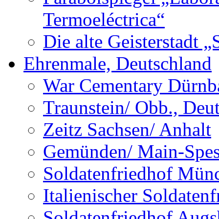
Termoeléctrica“
Die alte Geisterstadt 
Ehrenmale, Deutschland
War Cementary Dürnba
Traunstein/ Obb., Deu
Zeitz Sachsen/ Anhalt
Gemünden/ Main-Spess
Soldatenfriedhof Mün
Italienischer Soldate
Soldatenfriedhof Augs