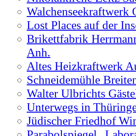
Walchenseekraftwerk 
Lost Places auf der In
Brikettfabrik Herrman
Anh.
Altes Heizkraftwerk 
Schneidemühle Breiten
Walter Ulbrichts Gäst
Unterwegs in Thüringe
Jüdischer Friedhof Wi
Parabolspiegel „Labora