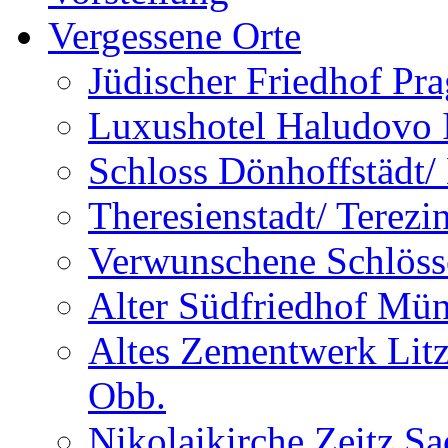
Vergessene Orte
Jüdischer Friedhof Pra
Luxushotel Haludovo I
Schloss Dönhoffstädt/
Theresienstadt/ Terezi
Verwunschene Schlöss
Alter Südfriedhof Mü
Altes Zementwerk Litz
Obb.
Nikolaikirche Zeitz S