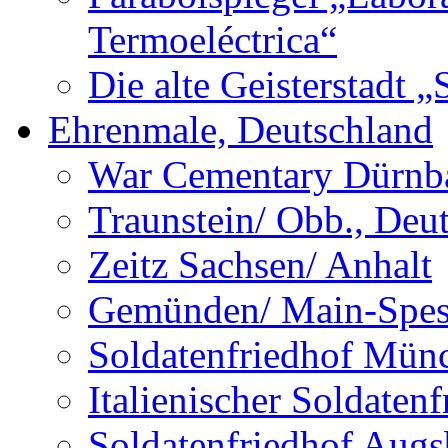
Termoeléctrica“
Die alte Geisterstadt 
Ehrenmale, Deutschland
War Cementary Dürnba
Traunstein/ Obb., Deu
Zeitz Sachsen/ Anhalt
Gemünden/ Main-Spess
Soldatenfriedhof Mün
Italienischer Soldate
Soldatenfriedhof Augs