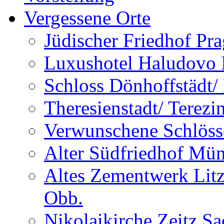
Vergessene Orte
Jüdischer Friedhof Pra
Luxushotel Haludovo I
Schloss Dönhoffstädt/
Theresienstadt/ Terezi
Verwunschene Schlöss
Alter Südfriedhof Mü
Altes Zementwerk Litz
Obb.
Nikolaikirche Zeitz S