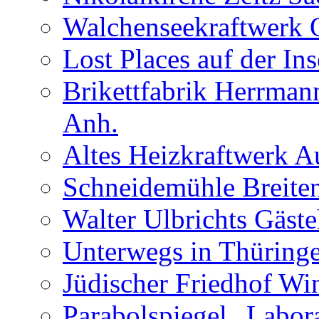
Walchenseekraftwerk 
Lost Places auf der In
Brikettfabrik Herrman
Anh.
Altes Heizkraftwerk 
Schneidemühle Breiten
Walter Ulbrichts Gäst
Unterwegs in Thüringe
Jüdischer Friedhof Wi
Parabolspiegel „Labora