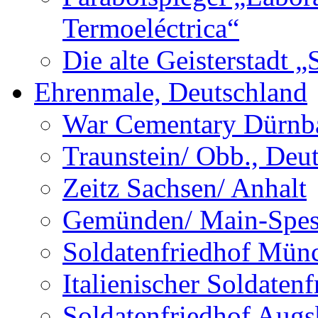
Termoeléctrica“
Die alte Geisterstadt 
Ehrenmale, Deutschland
War Cementary Dürnba
Traunstein/ Obb., Deu
Zeitz Sachsen/ Anhalt
Gemünden/ Main-Spess
Soldatenfriedhof Mün
Italienischer Soldate
Soldatenfriedhof Augs