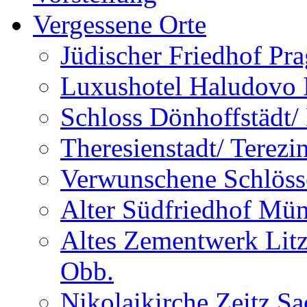
Vergessene Orte
Jüdischer Friedhof Pra
Luxushotel Haludovo I
Schloss Dönhoffstädt/
Theresienstadt/ Terezi
Verwunschene Schlöss
Alter Südfriedhof Mü
Altes Zementwerk Litz
Obb.
Nikolaikirche Zeitz S