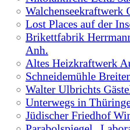
Walchenseekraftwerk 
Lost Places auf der In
Brikettfabrik Herrman
Anh.
Altes Heizkraftwerk 
Schneidemühle Breiten
Walter Ulbrichts Gäst
Unterwegs in Thüringe
Jüdischer Friedhof Wi
Parabolspiegel „Labora