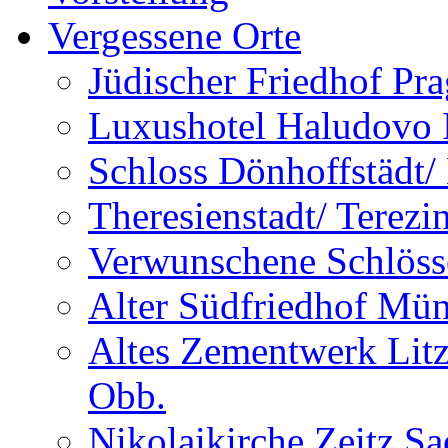
Vergessene Orte
Jüdischer Friedhof Pra
Luxushotel Haludovo I
Schloss Dönhoffstädt/
Theresienstadt/ Terezi
Verwunschene Schlöss
Alter Südfriedhof Mü
Altes Zementwerk Litz
Obb.
Nikolaikirche Zeitz S