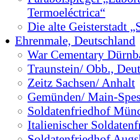
Termoeléctrica“
Die alte Geisterstadt 
Ehrenmale, Deutschland
War Cementary Dürnba
Traunstein/ Obb., Deu
Zeitz Sachsen/ Anhalt
Gemünden/ Main-Spess
Soldatenfriedhof Mün
Italienischer Soldate
Soldatenfriedhof Augs