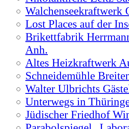
Walchenseekraftwerk 
Lost Places auf der In
Brikettfabrik Herrman
Anh.
Altes Heizkraftwerk 
Schneidemühle Breiten
Walter Ulbrichts Gäst
Unterwegs in Thüringe
Jüdischer Friedhof Wi
Parabolspiegel „Labora