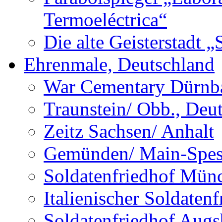
Termoeléctrica“
Die alte Geisterstadt 
Ehrenmale, Deutschland
War Cementary Dürnba
Traunstein/ Obb., Deu
Zeitz Sachsen/ Anhalt
Gemünden/ Main-Spess
Soldatenfriedhof Mün
Italienischer Soldate
Soldatenfriedhof Augs