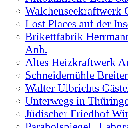
Walchenseekraftwerk 
Lost Places auf der In
Brikettfabrik Herrman
Anh.
Altes Heizkraftwerk 
Schneidemühle Breiten
Walter Ulbrichts Gäst
Unterwegs in Thüringe
Jüdischer Friedhof Wi
Parabolspiegel „Labora