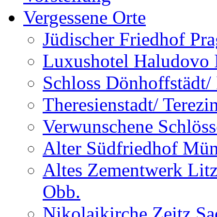
Vergessene Orte
Jüdischer Friedhof Pra
Luxushotel Haludovo I
Schloss Dönhoffstädt/
Theresienstadt/ Terezi
Verwunschene Schlöss
Alter Südfriedhof Mü
Altes Zementwerk Litz
Obb.
Nikolaikirche Zeitz S